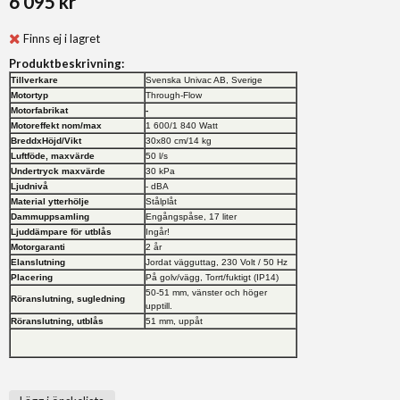
6 095 kr
Finns ej i lagret
Produktbeskrivning:
Tillverkare
Svenska Univac AB, Sverige
Motortyp
Through-Flow
Motorfabrikat
-
Motoreffekt nom/max
1 600/1 840 Watt
BreddxHöjd/Vikt
30x80 cm/14 kg
Luftföde, maxvärde
50 l/s
Undertryck maxvärde
30 kPa
Ljudnivå
- dBA
Material ytterhölje
Stålplåt
Dammuppsamling
Engångspåse, 17 liter
Ljuddämpare för utblås
Ingår!
Motorgaranti
2 år
Elanslutning
Jordat vägguttag, 230 Volt / 50 Hz
Placering
På golv/vägg, Torrt/fuktigt (IP14)
50-51 mm, vänster och höger
Röranslutning, sugledning
upptill.
Röranslutning, utblås
51 mm, uppåt