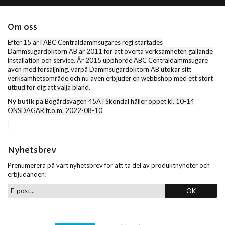
Om oss
Efter 15 år i ABC Centraldammsugares regi startades
Dammsugardoktorn AB år 2011 för att överta verksamheten gällande
installation och service. År 2015 upphörde ABC Centraldammsugare
även med försäljning, varpå Dammsugardoktorn AB utökar sitt
verksamhetsområde och nu även erbjuder en webbshop med ett stort
utbud för dig att välja bland.
Ny butik
på Bogårdsvägen 45A i Sköndal håller öppet kl. 10-14
ONSDAGAR fr.o.m. 2022-08-10
Nyhetsbrev
Prenumerera på vårt nyhetsbrev för att ta del av produktnyheter och
erbjudanden!
OK