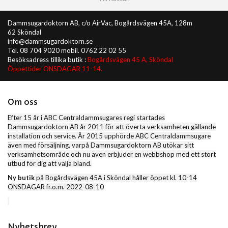
Dammsugardoktorn AB, c/o AirVac, Bogårdsvägen 45A, 128m
62 Sköndal
info@dammsugardoktorn.se
Tel. 08 704 9020 mobil. 0762 22 02 55
Besöksadress tillika butik :
Bogårdsvägen 45 A, Sköndal
Öppettider ONSDAGAR 11-14.
Om oss
Efter 15 år i ABC Centraldammsugares regi startades
Dammsugardoktorn AB år 2011 för att överta verksamheten gällande
installation och service. År 2015 upphörde ABC Centraldammsugare
även med försäljning, varpå Dammsugardoktorn AB utökar sitt
verksamhetsområde och nu även erbjuder en webbshop med ett stort
utbud för dig att välja bland.
Ny butik
på Bogårdsvägen 45A i Sköndal håller öppet kl. 10-14
ONSDAGAR fr.o.m. 2022-08-10
Nyhetsbrev