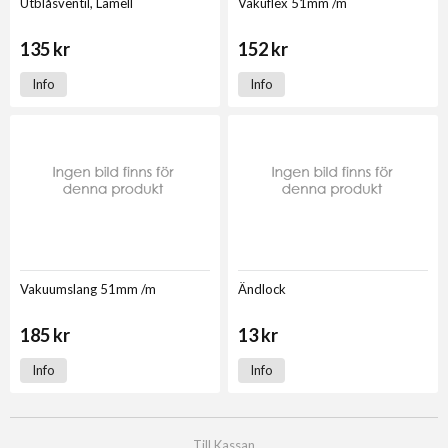
Utblåsventil, Lamell
Vakuflex 51mm /m
135 kr
152 kr
Info
Info
Vakuumslang 51mm /m
Ändlock
185 kr
13 kr
Info
Info
Till Kassan