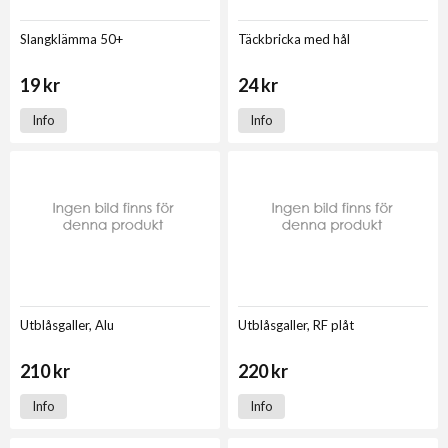
Slangklämma 50+
Täckbricka med hål
19 kr
24 kr
Info
Info
Utblåsgaller, Alu
Utblåsgaller, RF plåt
210 kr
220 kr
Info
Info