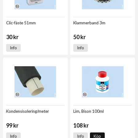
Clic-fäste 51mm
Klammerband 3m
30 kr
50 kr
Info
Info
Kondensisolering/meter
Lim, Bison 100ml
99 kr
108 kr
Info
Info
Köp