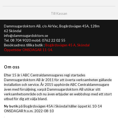
Till Kassan
Dammsugardoktorn AB, c/o AirVac, Bogårdsvägen 45A, 128m
62 Sköndal
info@dammsugardoktorn.se
Tel. 08 704 9020 mobil. 0762 22 02 55
Besöksadress tillika butik :
Bogårdsvägen 45 A, Sköndal
Öppettider ONSDAGAR 11-14.
Om oss
Efter 15 år i ABC Centraldammsugares regi startades
Dammsugardoktorn AB år 2011 för att överta verksamheten gällande
installation och service. År 2015 upphörde ABC Centraldammsugare
även med försäljning, varpå Dammsugardoktorn AB utökar sitt
verksamhetsområde och nu även erbjuder en webbshop med ett stort
utbud för dig att välja bland.
Ny butik
på Bogårdsvägen 45A i Sköndal håller öppet kl. 10-14
ONSDAGAR fr.o.m. 2022-08-10