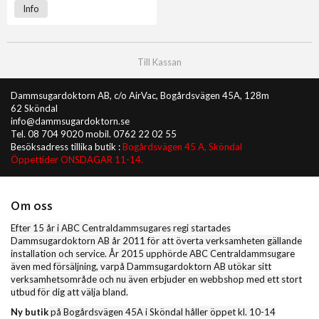
Info
Till Kassan
Dammsugardoktorn AB, c/o AirVac, Bogårdsvägen 45A, 128m
62 Sköndal
info@dammsugardoktorn.se
Tel. 08 704 9020 mobil. 0762 22 02 55
Besöksadress tillika butik :
Bogårdsvägen 45 A, Sköndal
Öppettider ONSDAGAR 11-14.
Om oss
Efter 15 år i ABC Centraldammsugares regi startades
Dammsugardoktorn AB år 2011 för att överta verksamheten gällande
installation och service. År 2015 upphörde ABC Centraldammsugare
även med försäljning, varpå Dammsugardoktorn AB utökar sitt
verksamhetsområde och nu även erbjuder en webbshop med ett stort
utbud för dig att välja bland.
Ny butik
på Bogårdsvägen 45A i Sköndal håller öppet kl. 10-14