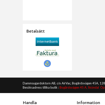
Betalsätt
Dammsugardoktorn AB, c/o AirVac, Bogårdsvägen 45A, 12
Besöksadress tillika butik :
Bogårdsvägen 45 A, Sköndal Ö
Handla
Information