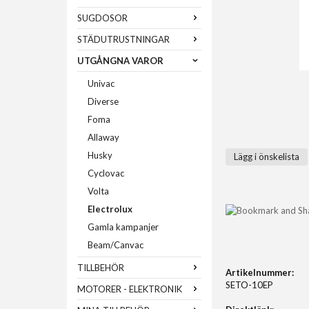
SUGDOSOR
STÄDUTRUSTNINGAR
UTGÅNGNA VAROR
Univac
Diverse
Foma
Allaway
Husky
Lägg i önskelista
Cyclovac
Volta
Electrolux
Gamla kampanjer
Beam/Canvac
TILLBEHÖR
Artikelnummer:
SETO-10EP
MOTORER - ELEKTRONIK