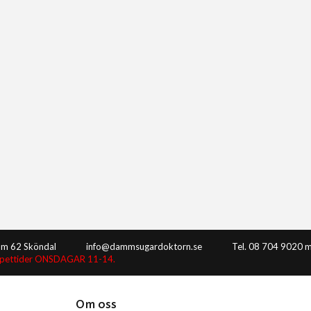
8m 62 Sköndal
info@dammsugardoktorn.se
Tel. 08 704 9020 m
ppettider ONSDAGAR 11-14.
Om oss