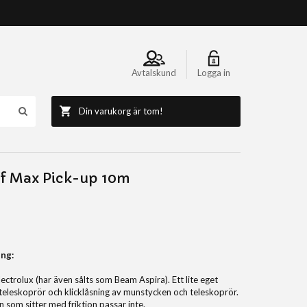
Avtalskund
Logga in
Din varukorg är tom!
f Max Pick-up 10m
ng:
ectrolux (har även sålts som Beam Aspira). Ett lite eget
eleskoprör och klicklåsning av munstycken och teleskoprör.
 som sitter med friktion passar inte.