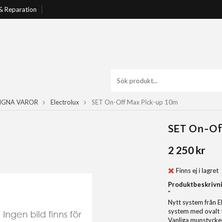
 & Reparation
GNA VAROR
Electrolux
SET On-Off Max Pick-up 10m
SET On-Of
2 250 kr
Finns ej i lagret
Produktbeskrivni
"
Nytt system från El
system med ovalt t
Vanliga munstycken