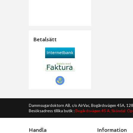
Betalsätt
Dammsugardoktorn AB, c/o AirVac, Bogårdsvägen 45A, 12
Besöksadress tillika butik :
Bogårdsvägen 45 A, Sköndal Ö
Handla
Information