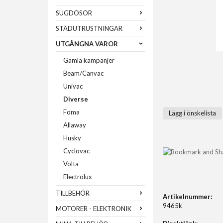
SUGDOSOR
STÄDUTRUSTNINGAR
UTGÅNGNA VAROR
Gamla kampanjer
Beam/Canvac
Univac
Diverse
Foma
Lägg i önskelista
Allaway
Husky
Cyclovac
Volta
Electrolux
TILLBEHÖR
Artikelnummer:
9465k
MOTORER - ELEKTRONIK