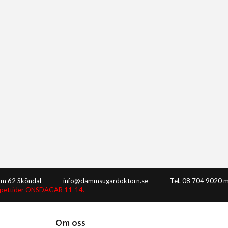
8m 62 Sköndal
info@dammsugardoktorn.se
Tel. 08 704 9020 m
ppettider ONSDAGAR 11-14.
Om oss