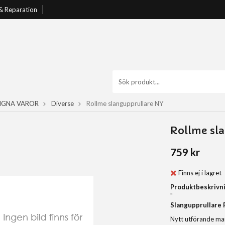
 & Reparation
GNA VAROR
Diverse
Rollme slangupprullare NY
Rollme sl
759 kr
Finns ej i lagret
Produktbeskrivni
"
Slangupprullare
Nytt utförande ma