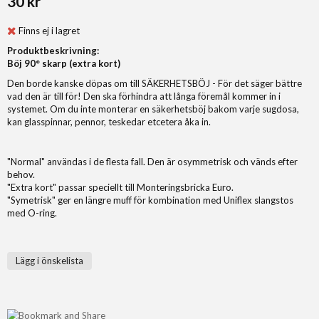
30 kr
Finns ej i lagret
Produktbeskrivning:
Böj 90° skarp (extra kort)
Den borde kanske döpas om till SÄKERHETSBÖJ - För det säger bättre
vad den är till för! Den ska förhindra att långa föremål kommer in i
systemet. Om du inte monterar en säkerhetsböj bakom varje sugdosa,
kan glasspinnar, pennor, teskedar etcetera åka in.
"Normal" användas i de flesta fall. Den är osymmetrisk och vänds efter
behov.
"Extra kort" passar speciellt till Monteringsbricka Euro.
"Symetrisk" ger en längre muff för kombination med Uniflex slangstos
med O-ring.
Lägg i önskelista