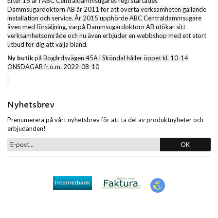
Efter 15 år i ABC Centraldammsugares regi startades
Dammsugardoktorn AB år 2011 för att överta verksamheten gällande
installation och service. År 2015 upphörde ABC Centraldammsugare
även med försäljning, varpå Dammsugardoktorn AB utökar sitt
verksamhetsområde och nu även erbjuder en webbshop med ett stort
utbud för dig att välja bland.
Ny butik
på Bogårdsvägen 45A i Sköndal håller öppet kl. 10-14
ONSDAGAR fr.o.m. 2022-08-10
Nyhetsbrev
Prenumerera på vårt nyhetsbrev för att ta del av produktnyheter och
erbjudanden!
OK