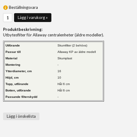
Beställningsvara
Lägg i varukorg »
Produktbeskrivning:
Utbytesfilter för Allaway centralenheter (äldre modeller).
Utförande
Skumfilter (2 behövs)
Passar till
Allaway KP av äldre modell
Material
Skumplast
Montering
-
Ytterdiameter, cm
16
Höjd, cm
10
Topp, utförande
Hål 6 cm
Botten, utförande
Hål 6 cm
Passande filterskydd
-
Lägg i önskelista