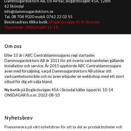
Dammsugardoktorn AB, c/o AirVac, Bogårdsvägen 45A, 128m
62 Sköndal
info@dammsugardoktorn.se
Tel. 08 704 9020 mobil. 0762 22 02 55
Besöksadress tillika butik :
Bogårdsvägen 45 A, Sköndal
Öppettider ONSDAGAR 11-14.
Om oss
Efter 15 år i ABC Centraldammsugares regi startades
Dammsugardoktorn AB år 2011 för att överta verksamheten gällande
installation och service. År 2015 upphörde ABC Centraldammsugare
även med försäljning, varpå Dammsugardoktorn AB utökar sitt
verksamhetsområde och nu även erbjuder en webbshop med ett stort
utbud för dig att välja bland.
Ny butik
på Bogårdsvägen 45A i Sköndal håller öppet kl. 10-14
ONSDAGAR fr.o.m. 2022-08-10
Nyhetsbrev
Prenumerera på vårt nyhetsbrev för att ta del av produktnyheter och