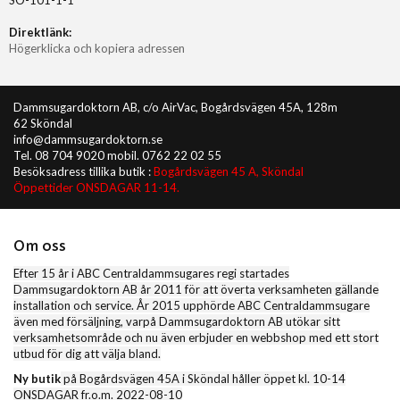
Direktlänk:
Högerklicka och kopiera adressen
Dammsugardoktorn AB, c/o AirVac, Bogårdsvägen 45A, 128m
62 Sköndal
info@dammsugardoktorn.se
Tel. 08 704 9020 mobil. 0762 22 02 55
Besöksadress tillika butik :
Bogårdsvägen 45 A, Sköndal
Öppettider ONSDAGAR 11-14.
Om oss
Efter 15 år i ABC Centraldammsugares regi startades
Dammsugardoktorn AB år 2011 för att överta verksamheten gällande
installation och service. År 2015 upphörde ABC Centraldammsugare
även med försäljning, varpå Dammsugardoktorn AB utökar sitt
verksamhetsområde och nu även erbjuder en webbshop med ett stort
utbud för dig att välja bland.
Ny butik
på Bogårdsvägen 45A i Sköndal håller öppet kl. 10-14
ONSDAGAR fr.o.m. 2022-08-10