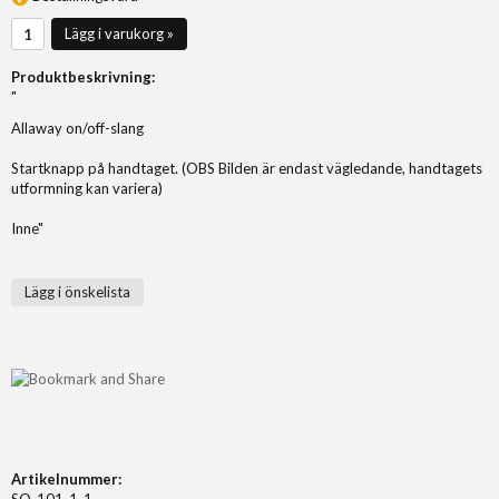
Lägg i varukorg »
Produktbeskrivning:
"
Allaway on/off-slang
Startknapp på handtaget. (OBS Bilden är endast vägledande, handtagets
utformning kan variera)
Inne"
Lägg i önskelista
Artikelnummer:
SO-101-1-1