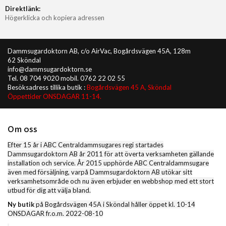
Direktlänk:
Högerklicka och kopiera adressen
Dammsugardoktorn AB, c/o AirVac, Bogårdsvägen 45A, 128m
62 Sköndal
info@dammsugardoktorn.se
Tel. 08 704 9020 mobil. 0762 22 02 55
Besöksadress tillika butik :
Bogårdsvägen 45 A, Sköndal
Öppettider ONSDAGAR 11-14.
Om oss
Efter 15 år i ABC Centraldammsugares regi startades
Dammsugardoktorn AB år 2011 för att överta verksamheten gällande
installation och service. År 2015 upphörde ABC Centraldammsugare
även med försäljning, varpå Dammsugardoktorn AB utökar sitt
verksamhetsområde och nu även erbjuder en webbshop med ett stort
utbud för dig att välja bland.
Ny butik
på Bogårdsvägen 45A i Sköndal håller öppet kl. 10-14
ONSDAGAR fr.o.m. 2022-08-10