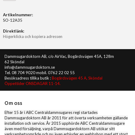
Artikelnummer:
SO-12A35
Direktlänk:
Högerklicka och kopiera adressen
Dammsugardoktorn AB, c/o AirVac, Bogårdsvägen 45A, 128m
62 Sköndal
info@dammsugardoktorn.se
Tel. 08 704 9020 mobil. 0762 22 02 55
Besöksadress tillika butik :
Bogårdsvägen 45 A, Sköndal
Öppettider ONSDAGAR 11-14.
Om oss
Efter 15 år i ABC Centraldammsugares regi startades
Dammsugardoktorn AB år 2011 för att överta verksamheten gällande
installation och service. År 2015 upphörde ABC Centraldammsugare
även med försäljning, varpå Dammsugardoktorn AB utökar sitt
verksamhetsområde och nu även erbjuder en webbshop med ett stort