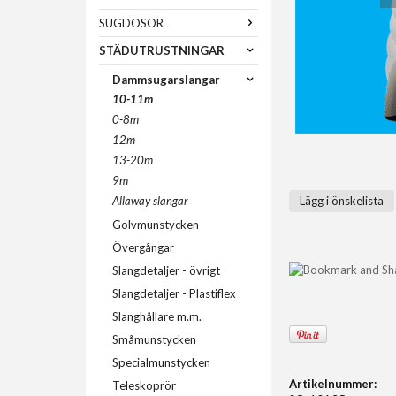
SUGDOSOR
STÄDUTRUSTNINGAR
Dammsugarslangar
10-11m
0-8m
12m
13-20m
9m
Allaway slangar
Lägg i önskelista
Golvmunstycken
Övergångar
Slangdetaljer - övrigt
Slangdetaljer - Plastiflex
Slanghållare m.m.
Småmunstycken
Specialmunstycken
Artikelnummer:
Teleskoprör