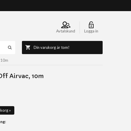
Avtalskund
Logga in
Din varukorg är tom!
, 10m
ff Airvac, 10m
ukorg »
ng: