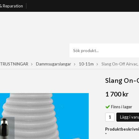
 & Reparation
TRUSTNINGAR
Dammsugarslangar
10-11m
Slang On-Off Airvac
Slang On-O
1 700 kr
Finns i lager
Lägg i var
Produktbeskrivni
"