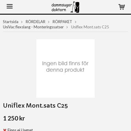
Startsida
RÖRDELAR
RÖRPAKET
UniVac flexslang - Monteringssatser
Uniflex Mont.sats C25
Uniflex Mont.sats C25
1 250 kr
Finns ej i lagret