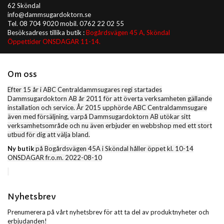
62 Sköndal
info@dammsugardoktorn.se
Tel. 08 704 9020 mobil. 0762 22 02 55
Besöksadress tillika butik :
Bogårdsvägen 45 A, Sköndal
Öppettider ONSDAGAR 11-14.
Om oss
Efter 15 år i ABC Centraldammsugares regi startades
Dammsugardoktorn AB år 2011 för att överta verksamheten gällande
installation och service. År 2015 upphörde ABC Centraldammsugare
även med försäljning, varpå Dammsugardoktorn AB utökar sitt
verksamhetsområde och nu även erbjuder en webbshop med ett stort
utbud för dig att välja bland.
Ny butik
på Bogårdsvägen 45A i Sköndal håller öppet kl. 10-14
ONSDAGAR fr.o.m. 2022-08-10
Nyhetsbrev
Prenumerera på vårt nyhetsbrev för att ta del av produktnyheter och
erbjudanden!