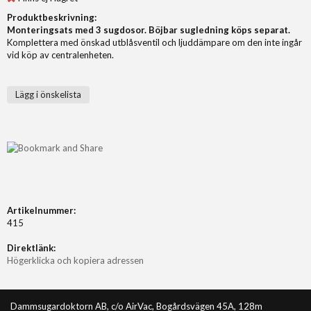
Produktbeskrivning:
Monteringsats med 3 sugdosor. Böjbar sugledning köps separat.
Komplettera med önskad utblåsventil och ljuddämpare om den inte ingår
vid köp av centralenheten.
Lägg i önskelista
Artikelnummer:
415
Direktlänk:
Högerklicka och kopiera adressen
Dammsugardoktorn AB, c/o AirVac, Bogårdsvägen 45A, 128m