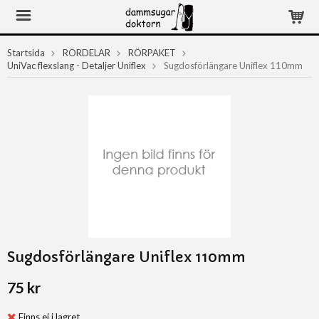
Startsida
RÖRDELAR
RÖRPAKET
UniVac flexslang - Detaljer Uniflex
Sugdosförlängare Uniflex 110mm
Sugdosförlängare Uniflex 110mm
75 kr
Finns ej i lagret