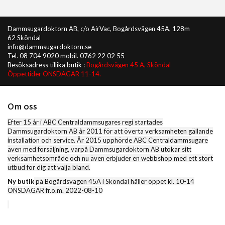
Dammsugardoktorn AB, c/o AirVac, Bogårdsvägen 45A, 128m
62 Sköndal
info@dammsugardoktorn.se
Tel. 08 704 9020 mobil. 0762 22 02 55
Besöksadress tillika butik :
Bogårdsvägen 45 A, Sköndal
Öppettider ONSDAGAR 11-14.
Om oss
Efter 15 år i ABC Centraldammsugares regi startades
Dammsugardoktorn AB år 2011 för att överta verksamheten gällande
installation och service. År 2015 upphörde ABC Centraldammsugare
även med försäljning, varpå Dammsugardoktorn AB utökar sitt
verksamhetsområde och nu även erbjuder en webbshop med ett stort
utbud för dig att välja bland.
Ny butik
på Bogårdsvägen 45A i Sköndal håller öppet kl. 10-14
ONSDAGAR fr.o.m. 2022-08-10