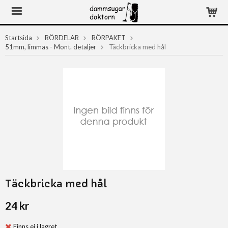
Startsida
RÖRDELAR
RÖRPAKET
51mm, limmas - Mont. detaljer
Täckbricka med hål
Täckbricka med hål
24 kr
Finns ej i lagret