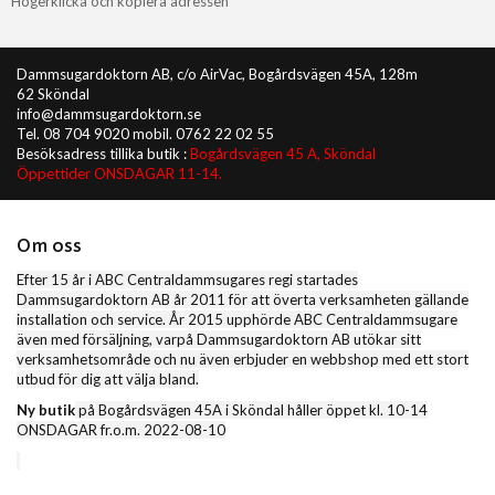
Högerklicka och kopiera adressen
Dammsugardoktorn AB, c/o AirVac, Bogårdsvägen 45A, 128m
62 Sköndal
info@dammsugardoktorn.se
Tel. 08 704 9020 mobil. 0762 22 02 55
Besöksadress tillika butik :
Bogårdsvägen 45 A, Sköndal
Öppettider ONSDAGAR 11-14.
Om oss
Efter 15 år i ABC Centraldammsugares regi startades
Dammsugardoktorn AB år 2011 för att överta verksamheten gällande
installation och service. År 2015 upphörde ABC Centraldammsugare
även med försäljning, varpå Dammsugardoktorn AB utökar sitt
verksamhetsområde och nu även erbjuder en webbshop med ett stort
utbud för dig att välja bland.
Ny butik
på Bogårdsvägen 45A i Sköndal håller öppet kl. 10-14
ONSDAGAR fr.o.m. 2022-08-10