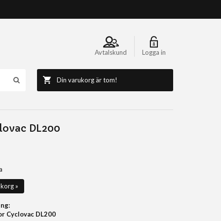
Avtalskund
Logga in
Din varukorg är tom!
lovac DL200
a
ukorg »
ng:
r Cyclovac DL200