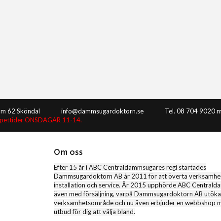
8m 62 Sköndal
info@dammsugardoktorn.se
Tel. 08 704 9020 m
ppettider ONSDAGAR 11-14.
Om oss
Efter 15 år i ABC Centraldammsugares regi startades
Dammsugardoktorn AB år 2011 för att överta verksamhet
installation och service. År 2015 upphörde ABC Central
även med försäljning, varpå Dammsugardoktorn AB utökar
verksamhetsområde och nu även erbjuder en webbshop me
utbud för dig att välja bland.