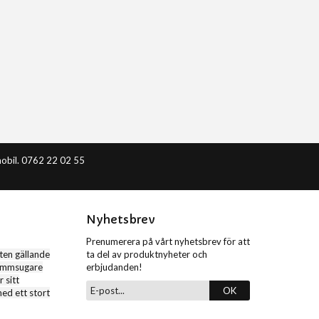
obil. 0762 22 02 55
Nyhetsbrev
Prenumerera på vårt nyhetsbrev för att
en gällande
ta del av produktnyheter och
dammsugare
erbjudanden!
 sitt
OK
d ett stort