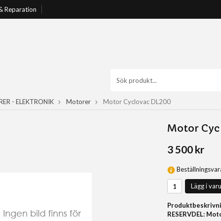
 & Reparation
ER - ELEKTRONIK
Motorer
Motor Cyclovac DL200
Motor Cyc
3 500 kr
Beställningsvar
Lägg i var
Produktbeskrivni
RESERVDEL: Moto