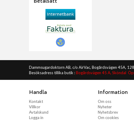
Betalsätt
Dammsugardoktorn AB, c/o AirVac, Bogårdsvägen 45A, 12
Besöksadress tillika butik :
Bogårdsvägen 45 A, Sköndal Ö
Handla
Information
Kontakt
Om oss
Villkor
Nyheter
Avtalskund
Nyhetsbrev
Logga in
Om cookies