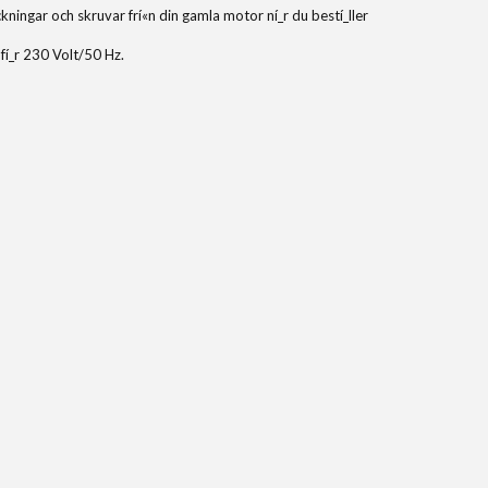
ningar och skruvar frí«n din gamla motor ní_r du bestí_ller
fí_r 230 Volt/50 Hz.