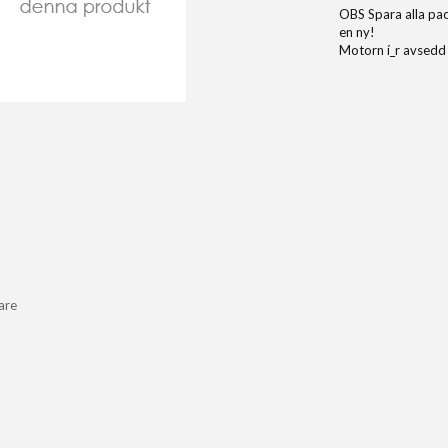
OBS Spara alla pack
en ny!
Motorn í_r avsedd 