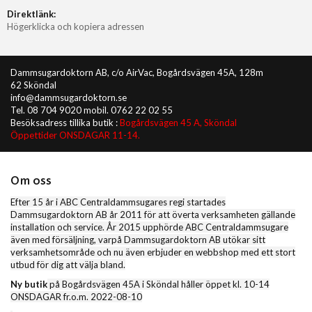
Direktlänk:
Högerklicka och kopiera adressen
Dammsugardoktorn AB, c/o AirVac, Bogårdsvägen 45A, 128m
62 Sköndal
info@dammsugardoktorn.se
Tel. 08 704 9020 mobil. 0762 22 02 55
Besöksadress tillika butik :
Bogårdsvägen 45 A, Sköndal
Öppettider ONSDAGAR 11-14.
Om oss
Efter 15 år i ABC Centraldammsugares regi startades
Dammsugardoktorn AB år 2011 för att överta verksamheten gällande
installation och service. År 2015 upphörde ABC Centraldammsugare
även med försäljning, varpå Dammsugardoktorn AB utökar sitt
verksamhetsområde och nu även erbjuder en webbshop med ett stort
utbud för dig att välja bland.
Ny butik
på Bogårdsvägen 45A i Sköndal håller öppet kl. 10-14
ONSDAGAR fr.o.m. 2022-08-10