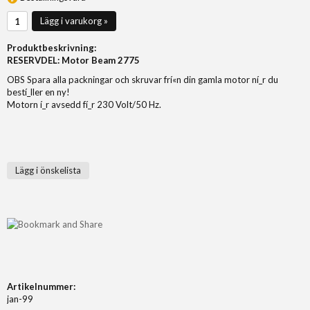
Lägg i varukorg »
Produktbeskrivning:
RESERVDEL: Motor Beam 2775
OBS Spara alla packningar och skruvar frí«n din gamla motor ní_r du
bestí_ller en ny!
Motorn í_r avsedd fí_r 230 Volt/50 Hz.
Lägg i önskelista
Artikelnummer:
jan-99