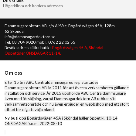
Direktlänk:
Högerklicka och kopiera adressen
Dammsugardoktorn AB, c/o AirVac, Bogårdsvägen 45A, 128m
62 Sköndal
info@dammsugardoktorn.se
Tel. 08 704 9020 mobil. 0762 22 02 55
Besöksadress tillika butik :
Bogårdsvägen 45 A, Sköndal
Öppettider ONSDAGAR 11-14.
Om oss
Efter 15 år i ABC Centraldammsugares regi startades
Dammsugardoktorn AB år 2011 för att överta verksamheten gällande
installation och service. År 2015 upphörde ABC Centraldammsugare
även med försäljning, varpå Dammsugardoktorn AB utökar sitt
verksamhetsområde och nu även erbjuder en webbshop med ett stort
utbud för dig att välja bland.
Ny butik
på Bogårdsvägen 45A i Sköndal håller öppet kl. 10-14
ONSDAGAR fr.o.m. 2022-08-10