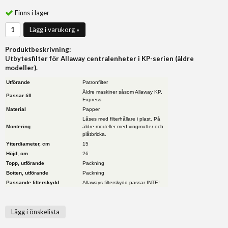
Finns i lager
Lägg i varukorg »
Produktbeskrivning:
Utbytesfilter för Allaway centralenheter i KP-serien (äldre
modeller).
Utförande
Patronfilter
Äldre maskiner såsom Allaway KP,
Passar till
Express
Material
Papper
Låses med filterhållare i plast. På
Montering
äldre modeller med vingmutter och
plåtbricka.
Ytterdiameter, cm
15
Höjd, cm
26
Topp, utförande
Packning
Botten, utförande
Packning
Passande filterskydd
Allaways filterskydd passar INTE!
Lägg i önskelista