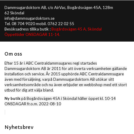
Dammsugardoktorn AB, c/o AirVac, Bogårdsvägen 45A, 128m
62 Sköndal
info@dammsugardoktorn.se
Tel. 08 704 9020 mobil. 0762 22 02 55
Besöksadress tillika butik :
Bogårdsvägen 45 A, Sköndal
Öppettider ONSDAGAR 11-14.
Om oss
Efter 15 år i ABC Centraldammsugares regi startades
Dammsugardoktorn AB år 2011 för att överta verksamheten gällande
installation och service. År 2015 upphörde ABC Centraldammsugare
även med försäljning, varpå Dammsugardoktorn AB utökar sitt
verksamhetsområde och nu även erbjuder en webbshop med ett stort
utbud för dig att välja bland.
Ny butik
på Bogårdsvägen 45A i Sköndal håller öppet kl. 10-14
ONSDAGAR fr.o.m. 2022-08-10
Nyhetsbrev