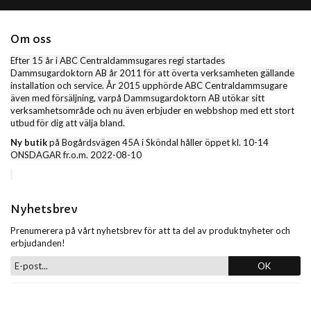
Om oss
Efter 15 år i ABC Centraldammsugares regi startades
Dammsugardoktorn AB år 2011 för att överta verksamheten gällande
installation och service. År 2015 upphörde ABC Centraldammsugare
även med försäljning, varpå Dammsugardoktorn AB utökar sitt
verksamhetsområde och nu även erbjuder en webbshop med ett stort
utbud för dig att välja bland.
Ny butik
på Bogårdsvägen 45A i Sköndal håller öppet kl. 10-14
ONSDAGAR fr.o.m. 2022-08-10
Nyhetsbrev
Prenumerera på vårt nyhetsbrev för att ta del av produktnyheter och
erbjudanden!
OK